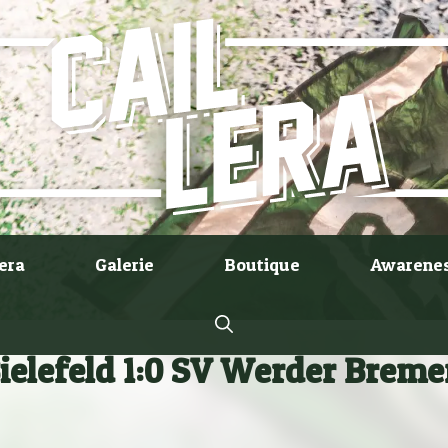
lera
Galerie
Boutique
Awarene
ielefeld 1:0 SV Werder Brem