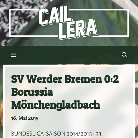
Zum
Inhalt
springen
Menü
SV Werder Bremen 0:2
Borussia
Mönchengladbach
16. Mai 2015
BUNDESLIGA-SAISON 2014/2015 | 33.