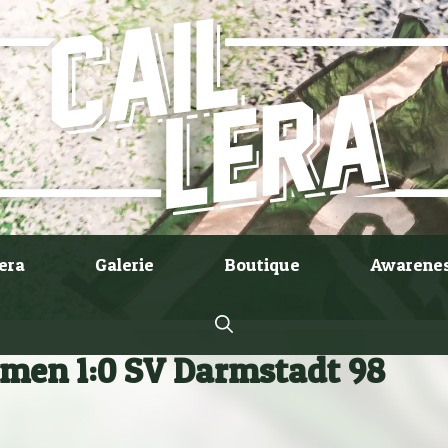
lera
Galerie
Boutique
Awarene
men 1:0 SV Darmstadt 98