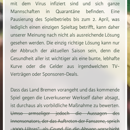
mit dem Virus infiziert sind und sich ganze
Mannschaften in Quarantäne befinden. Eine
Pausierung des Spielbetriebs bis zum 2. April, was
lediglich einen einzigen Spieltag betrifft, kann daher
unserer Meinung nach nicht als ausreichende Lösung
gesehen werden. Die einzig richtige Lösung kann nur
der Abbruch der aktuellen Saison sein, denn die
Gesundheit aller ist wichtiger als eine bunte, lebhafte
Kurve oder die Gelder aus irgendwelchen TV-
Verträgen oder Sponsoren-Deals.
Dass das Land Bremen vorangeht und das kommende
Spiel gegen die Leverkusener Werkself daher absagt,
ist durchaus als vorbildliche Maßnahme zu bewerten.
Umso armseliger jedoch die Aussagen des
Innensenators, der das Auftreten der Fanszene, sprich
„1000 Ultras“, als Grund für die Absage vorschiebt